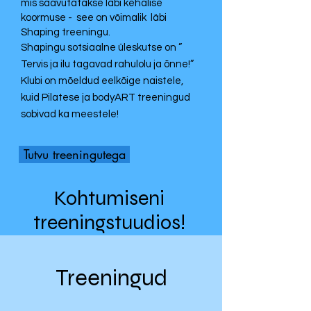
mis saavutatakse läbi kehalise
koormuse - see on võimalik läbi
Shaping treeningu.
Shapingu sotsiaalne üleskutse on ”
Tervis ja ilu tagavad rahulolu ja õnne!”
Klubi on mõeldud eelkõige naistele,
kuid Pilatese ja bodyART treeningud
sobivad ka meestele!
Tutvu treeningutega
Kohtumiseni
treeningstuudios!
Treeningud