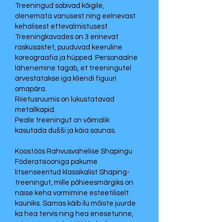
Treeningud sobivad kõigile,
olenemata vanusest ning eelnevast
kehalisest ettevalmistusest.
Treeningkavades on 3 erinevat
raskusastet, puuduvad keeruline
koreograafia ja hüpped. Personaalne
lähenemine tagab, et treeningutel
arvestatakse iga kliendi figuuri
omapära.
Riietusruumis on lukustatavad
metallkapid.
Peale treeningut on võimalik
kasutada dušši ja käia saunas.
Koostöös Rahvusvahelise Shapingu
Föderatsiooniga pakume
litsenseeritud klassikalist Shaping-
treeningut, mille põhieesmärgiks on
naise keha vormimine esteetiliselt
kauniks. Samas käib ilu mõiste juurde
ka hea tervis ning hea enesetunne,