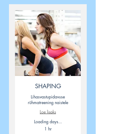
SHAPING
Lihasvastupidavuse
rühmatreening naistele
Loe lisaks
Loading days...
1 hr