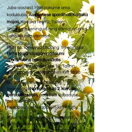
Juba aastast 1996 pakume oma
koduklubis,
Audentese spordihalli
Kadaka
majas,
Kadaka tee 62, Tallinn,
Shaping treeninguid ning võimalust oma
keha kauniks vormida.
PIRITAL toimuvad Shaping treeningud
Pirita Majandusgümnaasiumi
spordihoone maadlussaalis
aadressil Metsavahi tee 19, Tallinn,
esmaspäeviti ja neljapäeviti kell 18:30.
NÕMMEL toimuvad shaping
treeningud
Nõmme Ujula 2. korruse
aeroobikasaalis,
aadressil Vabaduse
pst.156, Tallinn,
teisipäeviti ja neljapäeviti kell 18:30.
Palume Teil treeningule eelnevalt
broneerida vähemalt 2h enne treeningu
algust broneerimissüsteemi
bronn.ee