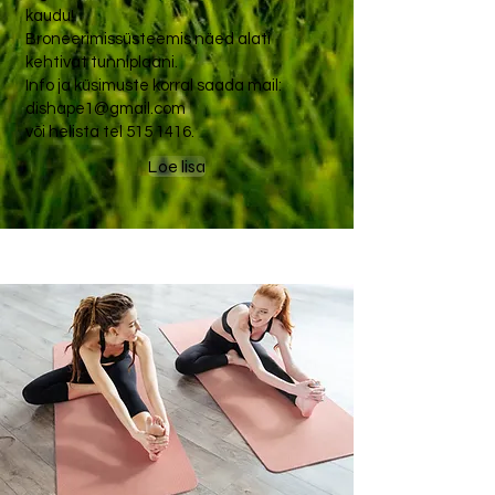
kaudu!
Broneerimissüsteemis näed alati
kehtivat tunniplaani.
Info ja küsimuste korral saada mail:
dishape1@gmail.com
või helista tel
515 1416
.
Loe lisa