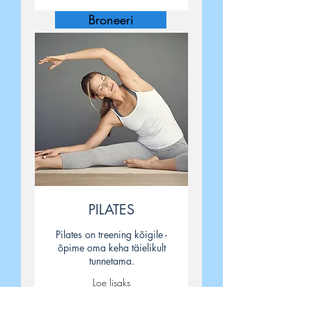
Broneeri
PILATES
Pilates on treening kõigile -
õpime oma keha täielikult
tunnetama.
Loe lisaks
Loading days...