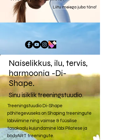
Liitu meiega juba täna!
Naiselikkus, ilu, tervis,
harmoonia -Di-
Shape.
Sinu isiklik treeningstuudio.
Treeningstuudio Di-Shape
põhitegevuseks on Shaping treeningute
läbiviimine ning vaimse & füüsilise
tasakaalu kujundamine läbi Pilatese ja
bodyART treeningute.